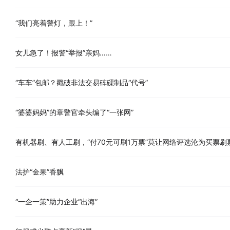
“我们亮着警灯，跟上！”
女儿急了！报警“举报”亲妈……
“车车”包邮？戳破非法交易砗磲制品“代号”
“婆婆妈妈”的章警官牵头编了“一张网”
有机器刷、有人工刷，“付70元可刷1万票”莫让网络评选沦为买票刷
法护“金果”香飘
“一企一策”助力企业“出海”