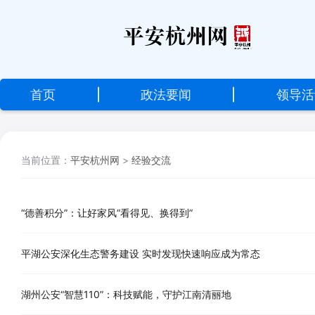
设
为
首
首页
|
政法要闻
|
领导活
页
加
当前位置：
平安杭州网
>
经验交流
入
收
藏
“德善积分”：让好家风“看得见、换得到”
平湖公安深化生态警务建设 实时发现快速响应成为常态
湖州公安“智慧110”：科技赋能，守护江南清丽地