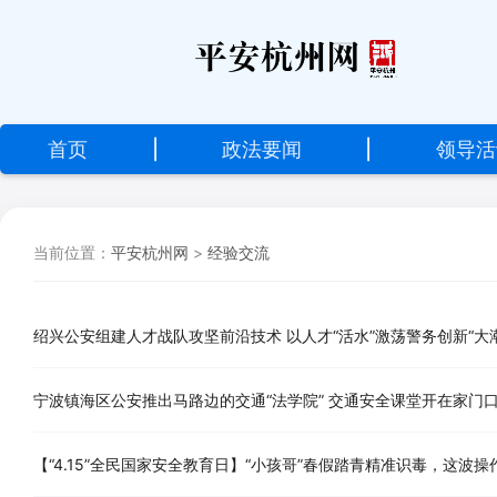
设
为
首
首页
|
政法要闻
|
领导活
页
加
当前位置：
平安杭州网
>
经验交流
入
收
藏
绍兴公安组建人才战队攻坚前沿技术 以人才“活水”激荡警务创新“大潮
宁波镇海区公安推出马路边的交通“法学院” 交通安全课堂开在家门
【“4.15”全民国家安全教育日】“小孩哥”春假踏青精准识毒，这波