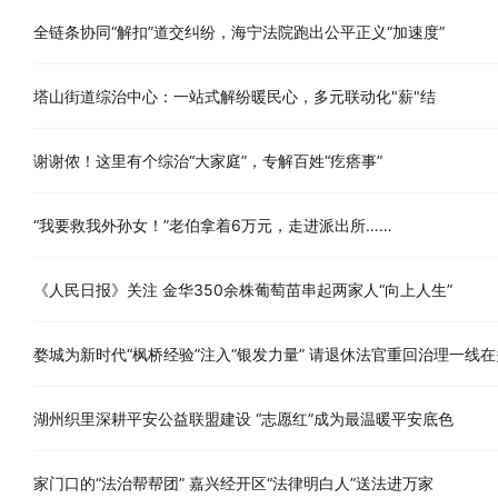
全链条协同“解扣”道交纠纷，海宁法院跑出公平正义“加速度”
塔山街道综治中心：一站式解纷暖民心，多元联动化"薪"结
谢谢侬！这里有个综治“大家庭”，专解百姓“疙瘩事”
“我要救我外孙女！”老伯拿着6万元，走进派出所……
《人民日报》关注 金华350余株葡萄苗串起两家人“向上人生”
婺城为新时代“枫桥经验”注入“银发力量” 请退休法官重回治理一线
湖州织里深耕平安公益联盟建设 “志愿红”成为最温暖平安底色
家门口的“法治帮帮团” 嘉兴经开区“法律明白人”送法进万家