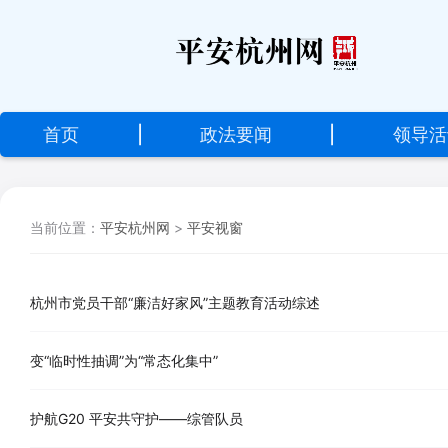
设
为
首
首页
|
政法要闻
|
领导活
页
加
当前位置：
平安杭州网
>
平安视窗
入
收
藏
杭州市党员干部“廉洁好家风”主题教育活动综述
变“临时性抽调”为“常态化集中”
护航G20 平安共守护——综管队员