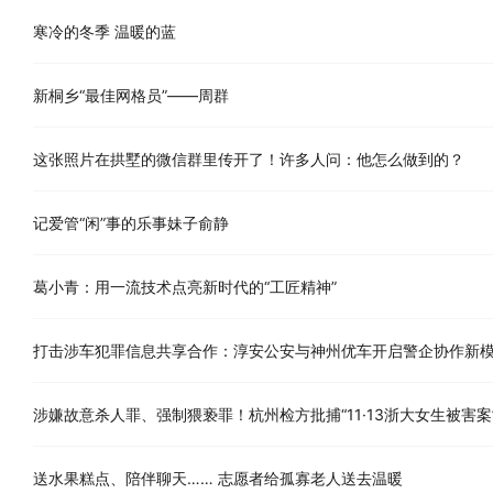
寒冷的冬季 温暖的蓝
新桐乡“最佳网格员”——周群
这张照片在拱墅的微信群里传开了！许多人问：他怎么做到的？
记爱管“闲”事的乐事妹子俞静
葛小青：用一流技术点亮新时代的“工匠精神”
打击涉车犯罪信息共享合作：淳安公安与神州优车开启警企协作新
涉嫌故意杀人罪、强制猥亵罪！杭州检方批捕“11·13浙大女生被害案
送水果糕点、陪伴聊天…… 志愿者给孤寡老人送去温暖