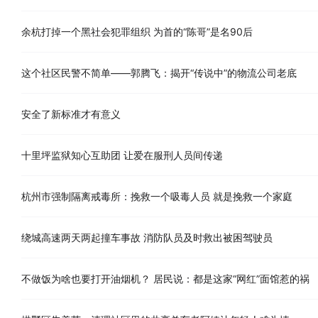
余杭打掉一个黑社会犯罪组织 为首的“陈哥”是名90后
这个社区民警不简单——郭腾飞：揭开“传说中”的物流公司老底
安全了新标准才有意义
十里坪监狱知心互助团 让爱在服刑人员间传递
杭州市强制隔离戒毒所：挽救一个吸毒人员 就是挽救一个家庭
绕城高速两天两起撞车事故 消防队员及时救出被困驾驶员
不做饭为啥也要打开油烟机？ 居民说：都是这家“网红”面馆惹的祸