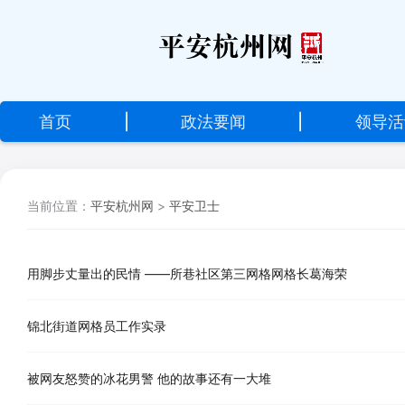
设
为
首
首页
|
政法要闻
|
领导活
页
加
当前位置：
平安杭州网
>
平安卫士
入
收
藏
用脚步丈量出的民情 ——所巷社区第三网格网格长葛海荣
锦北街道网格员工作实录
被网友怒赞的冰花男警 他的故事还有一大堆