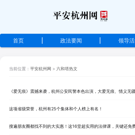
设
为
首
首页
|
政法要闻
|
领导活
页
加
当前位置：
平安杭州网
>
六和塔热文
入
收
藏
《爱无痕》震撼来袭，杭州公安民警本色出演，大爱无痕、情义无疆
这项省级荣誉，杭州有25个集体和个人榜上有名！
搜遍朋友圈都找不到的大实惠！这16堂超实用的法律课，关键还免