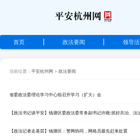
设
为
首
首页
|
政法要闻
|
领导活
页
加
当前位置：
平安杭州网
>
政法要闻
入
收
藏
省委政法委理论学习中心组召开学习（扩大）会
【政法记者走基层】钱塘区：警网协同，网格员最先赶来处置