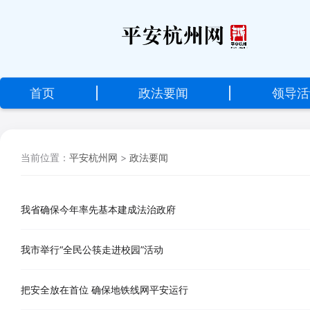
设
为
首
首页
|
政法要闻
|
领导活
页
加
当前位置：
平安杭州网
>
政法要闻
入
收
藏
我省确保今年率先基本建成法治政府
我市举行“全民公筷走进校园”活动
把安全放在首位 确保地铁线网平安运行