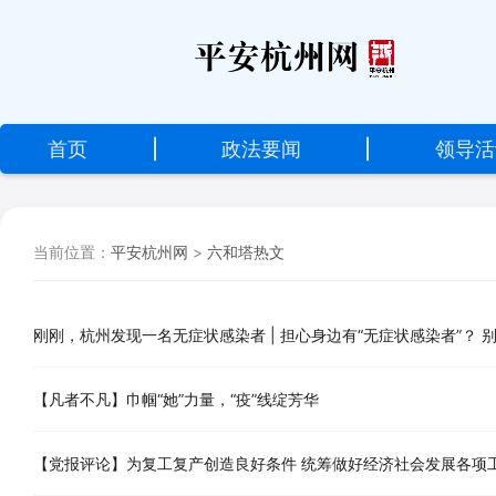
设
为
首
首页
|
政法要闻
|
领导活
页
加
当前位置：
平安杭州网
>
六和塔热文
入
收
藏
刚刚，杭州发现一名无症状感染者 | 担心身边有“无症状感染者”？ 
【凡者不凡】巾帼“她”力量，“疫”线绽芳华
【党报评论】为复工复产创造良好条件 统筹做好经济社会发展各项