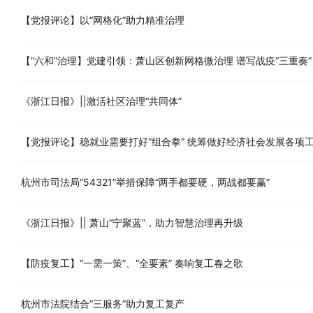
【党报评论】以“网格化”助力精准治理
【“六和”治理】党建引领：萧山区创新网格微治理 谱写战疫“三重奏”
《浙江日报》||激活社区治理“共同体”
【党报评论】稳就业需要打好“组合拳” 统筹做好经济社会发展各项
杭州市司法局“54321”举措保障“两手都要硬，两战都要赢”
《浙江日报》|| 萧山“宁聚蓝”，助力智慧治理再升级
【防疫复工】“一需一策”、“全要素” 奏响复工春之歌
杭州市法院结合“三服务”助力复工复产