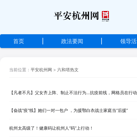
设
为
首
首页
|
政法要闻
|
领导活
页
加
当前位置：
平安杭州网
>
六和塔热文
入
收
藏
【凡者不凡】父女齐上阵、制止不法行为…抗疫前线，网格员在行
【奋战“疫”线】她们一对一包户 ，为援鄂白衣战士家庭当“后援”
杭州太高级了！健康码让杭州人“码”上行动！