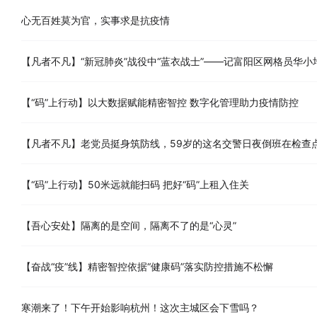
心无百姓莫为官，实事求是抗疫情
【凡者不凡】“新冠肺炎”战役中“蓝衣战士”——记富阳区网格员华小均
【“码”上行动】以大数据赋能精密智控 数字化管理助力疫情防控
【凡者不凡】老党员挺身筑防线，59岁的这名交警日夜倒班在检查点
【“码”上行动】50米远就能扫码 把好“码”上租入住关
【吾心安处】隔离的是空间，隔离不了的是“心灵”
【奋战“疫”线】精密智控依据“健康码”落实防控措施不松懈
寒潮来了！下午开始影响杭州！这次主城区会下雪吗？