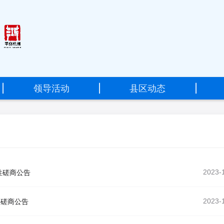
设
为
首
|
领导活动
|
县区动态
|
页
加
入
收
藏
性磋商公告
2023-
性磋商公告
2023-